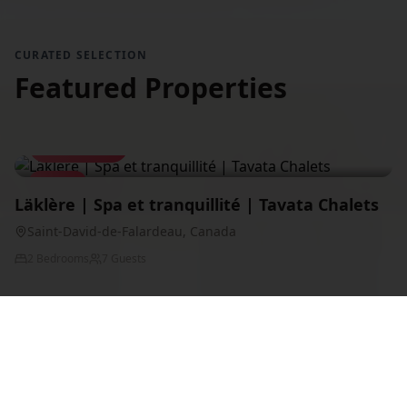
CURATED SELECTION
Featured Properties
$
200
/night
Chalet
Läklère | Spa et tranquillité | Tavata Chalets
Saint-David-de-Falardeau
, Canada
2
Bedrooms
7
Guests
Chalet