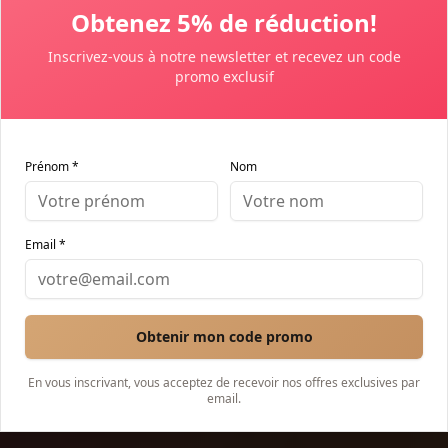
Obtenez 5% de réduction!
Check-out
Inscrivez-vous à notre newsletter et recevez un code
promo exclusif
Search
Prénom *
Nom
Martinique
Toscane
Côte d'Azur
Bali
Marrakech
Cancún
Email *
Browse Properties
Obtenir mon code promo
List Your Property
En vous inscrivant, vous acceptez de recevoir nos offres exclusives par
email.