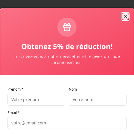
Clo
Obtenez 5% de réduction!
Inscrivez-vous à notre newsletter et recevez un code
promo exclusif
Prénom *
Nom
Email *