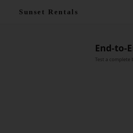
Skip to main content
Sunset Rentals
End-to-E
Test a complete 